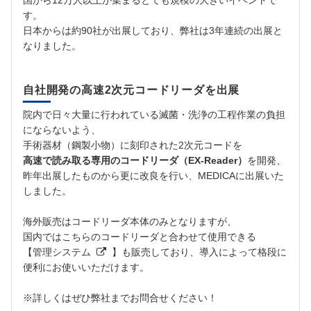
国から12万人以上が集まるとても規模の大きいイベントで
す。
日本からは約90社が出展しており、弊社は3年連続の出展と
なりました。
自社開発の高速2次元コードリーダを出展
院内で日々大量に行われている滅菌・洗浄の工程作業の負担
にならないよう、
手術器材（鋼製小物）に刻印された2次元コードを
高速で読み取る専用のコードリーダ（EX-Reader）
を開発、
昨年出展したものから更に改良を行い、MEDICAに出展いた
しました。
海外販売はコードリーダ本体のみとなりますが、
国内ではこちらのコードリーダと合わせて使用できる
【
管理システム
】も販売しており、導入によって格段に
便利にお使いいただけます。
※詳しくはぜひ弊社までお問合せください！