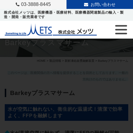
03-3888-8445
お問い合わせ
株式会社メッツは、医療機器・医療材料、医療機器関連製品の輸入・製
造・開発・販売業者です
Barkeyプラスマサーム
HOME
>
製品情報
>
新鮮凍結血漿融解装置
> Barkeyプラスマサーム
このページは、医療関係の方へ情報を提供することを目的としております。一般の
方向けのものではありません。
Barkeyプラスマサーム
水が空気に触れない、衛生的な温湯式！清潔で効率
よく、FFPを融解します
◆
水が直接空気に触れず、清潔にFFPの融解が可能