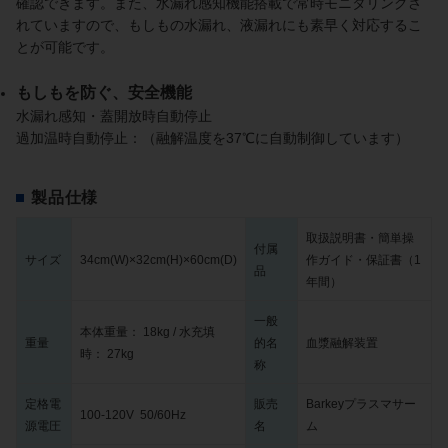
確認できます。また、水漏れ感知機能搭載で常時モニタリングさ
れていますので、もしもの水漏れ、液漏れにも素早く対応するこ
とが可能です。
もしもを防ぐ、安全機能
水漏れ感知・蓋開放時自動停止
過加温時自動停止：（融解温度を37℃に自動制御しています）
製品仕様
取扱説明書・簡単操
付属
サイズ
34cm(W)×32cm(H)×60cm(D)
作ガイド・保証書（1
品
年間）
一般
本体重量： 18kg / 水充填
重量
的名
血漿融解装置
時： 27kg
称
定格電
販売
Barkeyプラスマサー
100-120V 50/60Hz
源電圧
名
ム