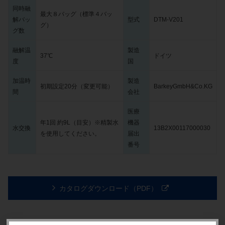
同時融
最大８バッグ（標準４バッ
解バッ
型式
DTM-V201
グ）
グ数
融解温
製造
37℃
ドイツ
度
国
加温時
製造
初期設定20分（変更可能）
BarkeyGmbH&Co.KG
間
会社
医療
年1回 約9L（目安）※精製水
機器
水交換
13B2X00117000030
を使用してください。
届出
番号
カタログダウンロード（PDF）