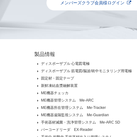
メンバーズクラブ会員様ログイン
製品情報
ディスポーザブル 心電図電極
ディスポーザブル 筋電図/脳波/術中モニタリング用電極
固定材・固定テープ
新鮮凍結血漿融解装置
ME機器チェッカ
ME機器管理システム Me-ARC
ME機器所在管理システム Me-Tracker
ME機器遠隔監視システム Me-Guardian
手術器材滅菌・洗浄管理システム Me-ARC SD
バーコードリーダ EX-Reader