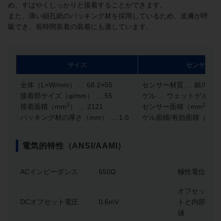
め、すばやくしっかりと接着することができます。
また、薄い細孔紙のバッキング材を採用しているため、皮膚が呼
吸でき、長時間装着の装着にも適しています。
サイズ
センサー
全体（L×W/mm） … 68.2×55
センサー材質 … 銀/塩化
接着部サイズ（φ/mm） … 55
ゲル … ウェットゲル
2
2
接着面積（mm
） … 2121
センサー面積（mm
） … 
2
バッキング材の厚さ（mm） … 1.0
ゲル面積/有効面積（mm
電気的特性（ANSI/AAMI）
ACインピーダンス
650Ω
極性電位変更
オフセット電
DCオフセット電圧
0.6mV
トと内部ノイ
値