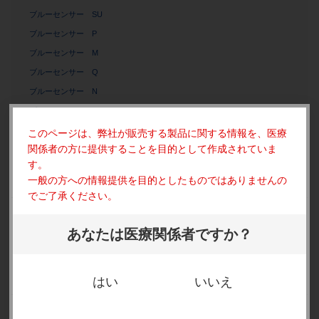
ブルーセンサー SU
ブルーセンサー P
ブルーセンサー M
ブルーセンサー Q
ブルーセンサー N
ブルーセンサー NF
ブルーセンサー NF（リード線付き）
このページは、弊社が販売する製品に関する情報を、
医療
関係者の方に提供することを目的として作成されていま
ブルーセンサー BR（リード線付き）
す。
ブルーセンサー BRS（リード線付き）
一般の方への情報提供を目的としたものではありませんの
ブルーセンサータブ BS-TAB
でご了承ください。
心電図電極 ホワイトセンサー WS/RT
心電図電極 エールローデ
あなたは医療関係者ですか？
心電図電極 バイオロード
ホルター心電図検査用キット（ブルーセンサーキット）
はい
いいえ
ディスポーザブルタブ電極のすすめ
ディスポーザブル 筋電図電極