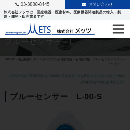
03-3888-8445
お問い合わせ
株式会社メッツは、医療機器・医療材料、医療機器関連製品の輸入・製
造・開発・販売業者です
ブルーセンサー L
HOME
>
製品情報
>
ディスポーザブル 心電図電極
>
心電図電極 ブルーセンサー
> ブルー
センサー L
このページは、医療関係の方へ情報を提供することを目的としております。一般の
方向けのものではありません。
ブルーセンサー L-00-S