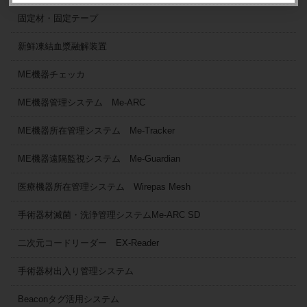
固定材・固定テープ
新鮮凍結血漿融解装置
ME機器チェッカ
ME機器管理システム Me-ARC
ME機器所在管理システム Me-Tracker
ME機器遠隔監視システム Me-Guardian
医療機器所在管理システム Wirepas Mesh
手術器材滅菌・洗浄管理システムMe-ARC SD
二次元コードリーダー EX-Reader
手術器材出入り管理システム
Beaconタグ活用システム